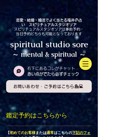
恋愛・結婚・婚活でよく当たる福井の占
い スピリチュアルスタジオソア
スピリチュアルスタジオソアは事前予約・
当日予約どちらも可能となっております
spiritual studio sore
～ mental & spiritual ～
​右下にあるコレがチャット
赤い点がでたら必ずチェック
お問いあわせ・ご予約はこちら💁💻
鑑定予約はこちらから
​【
初めてのお客様
または
通常
はこちらの
下記のフォ