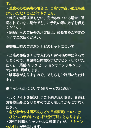
す。
・
重度の心理疾患の場合は、当店での占い鑑定を受
けていただくことができません。
・軽症で自覚症状もない、完治されている場合、通
院されていない場合でも、ご予約の際に必ずお伝え
ください。
​・病院からのご紹介のお客様は、診断書をご持参の
うえでご来店ください。
※御来店時のご注意とナビのセットについて
・当店の住所をナビで入れると住宅地の中に入って
しまうので、西藤島公民館をナビでセットしていた
だくと、店舗(リラクゼーションサロンソルジェン
テ)の前に到着します。
・駐車場がありますので、そちらをご利用いただけ
ます。
※キャンセルについて (全サービスに適用)
​・よくサイトを確認せずご予約された場合、責任は
お客様自身となりますのでよく考えてからご予約く
ださい。
・
急な事情や体調不良などの日程変更については
「ひとつの予約につき1回だけ可能」となります。
・2回目以降のキャンセルは可能ですが、
「キャン
セル料」
が発生します。