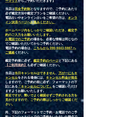
ーマット
からご予約いただきます】
​当店は
完全予約制
となりますので、
ご予約にあたり
必ず鑑定方法や鑑定プランをご確認ください。
​電話占いやオンライン占いをご希望の方は、
オンラ
イン決済ページへお進みください。
​ホームページ内をしっかりご確認いただき、鑑定予
約のご入力をお願いいたします。
お電話でのご予約
の場合も、必要な情報は同じなの
でご確認いただいてからご予約ください。
​電話予約の場合は、
こちらから 090-9443-5987 へ
ご連絡
ください。
​鑑定予約後に必ず、
鑑定予約のページ
と下記にある
【ご利用規約】
も必ずご確認ください。
当店は
当日
キャンセルはできません
、
万が一にもキ
ャンセル
をされる場合には、
キャンセル料金が発生
しますので、ご予約の前に必ず、フォーマットの下
記にある
「キャンセルについて」
をご確認いただけ
ますようお願いいたします。
​最近ですが、勢いでよく確認せずご予約される方を
見かけますので、ご予約の際はしっかりご確認くだ
さい。
尚、下記のフォーマットでご予約・お電話でのご予
約・コンシェルジュでのご予約をいただいた時点で