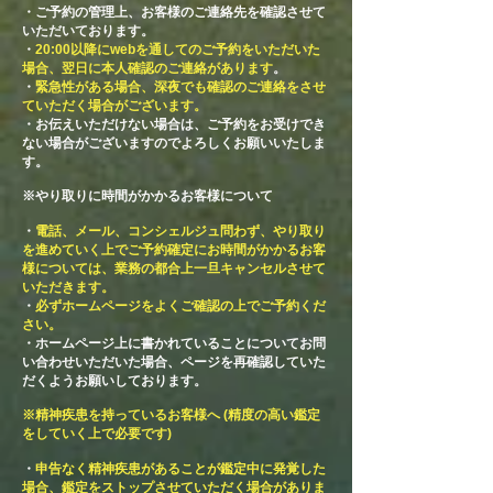
・ご予約の管理上、お客様のご連絡先を確認させて
いただいております。
・
20:00以降にwebを通してのご予約をいただいた
場合、翌日に本人確認のご連絡があります
。
・
緊急性がある場合、深夜でも確認のご連絡をさせ
ていただく場合がございます。
・お伝えいただけない場合は、ご予約をお受けでき
ない場合がございますのでよろしくお願いいたしま
す。
※やり取りに時間がかかるお客様について
・
電話、メール、コンシェルジュ問わず、やり取り
を進めていく上でご予約確定にお時間がかかるお客
様については、業務の都合上一旦キャンセルさせて
いただきます。
・​
必ずホームページをよくご確認の上でご予約くだ
さい。
・ホームページ上に書かれていることについてお問
い合わせいただいた場合、ページを再確認していた
だくようお願いしております。
​※精神疾患を持っているお客様へ (精度の高い鑑定
をしていく上で必要です)
・
申告なく精神疾患があることが鑑定中に発覚した
場合、鑑定をストップさせていただく場合がありま