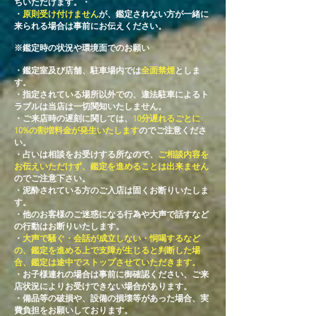
ちいただけます。・
・
原則受け付けません
が、鑑定されない方が一緒に
来られる場合は事前にお伝えください。
※鑑定時の状況や環境面でのお願い
・鑑定室及び店舗、駐車場内では
全面禁煙
としま
す。
​・指定されている場所以外での、違法駐車によるト
ラブルは当店は一切関知いたしません。
・ご来店時の遅刻に関しては、
10分遅れるごとに
10%の割増料金が発生いたします
のでご注意くださ
い。
・占いは相談をお受けする所なので、
ご相談内容を
お伝えいただけず、鑑定を進めることは出来ません
のでご注意下さい。
・泥酔されている方のご入店は固くお断りいたしま
す。
・他のお客様のご迷惑になる行為や大声で話すなど
の行動はお断りいたします。​
・
大声で騒ぐ・会話が成立しない・恫喝するなど
の、鑑定を進める上で支障が生じると判断した場
合、鑑定は途中でストップさせていただきます。
​・お子様連れの場合は事前に御確認ください、ご来
店状況によりお受けできない場合があります。
・備品等の破損や、設備の損壊等があった場合、実
費負担をお願いしております。