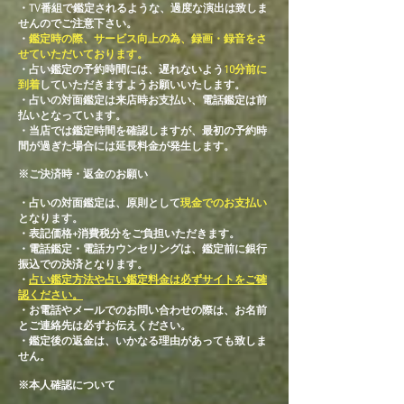
・TV番組で鑑定されるような、過度な演出は致しま
せんのでご注意下さい。
・
鑑定時の際、サービス向上の為、録画・録音をさ
せていただいております。
・占い鑑定の予約時間には、遅れないよう
10分前に
到着
していただきますようお願いいたします。
​・占いの対面鑑定は来店時お支払い、電話鑑定は前
払いとなっています。
・当店では鑑定時間を確認しますが、最初の予約時
間が過ぎた場合には延長料金が発生します。
※ご決済時・返金
のお願い
・占いの対面鑑定は、原則として
現金でのお支払い
となります。
・
​表記価格+消費税分をご負担いただきます。
・電話鑑定・電話カウンセリングは、
​鑑定前に
銀行
振込での決済となります。
​・
占い鑑定方法や占い鑑定料金は必ずサイトをご確
認ください。
​・お電話やメールでのお問い合わせの際は、お名前
とご連絡先は必ずお伝えください。
​・鑑定後の返金は、いかなる理由があっても致しま
せん。
※本人確認について