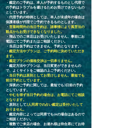
・鑑定のご予約は、本人が予約するものとし代理で
の予約はトラブルを避けるためお受けできないもの
としています。
・
​代理予約の特例としては、本人が未成年の場合は
保護者様が代理でご予約できるものとします。
​・
営業時間外の当日予約は、諸事情により風営法の
観点からお受けできなくなりました。
・飛込でのご来店はお受けいたしません、事前にお
電話にてご予約またはご相談ください。
​・当店は仮予約はできません、予約となります。
・
鑑定方法やプランは、ご予約時に決めていただき
ます。
​・鑑定プランの価格交渉は一切承りません。
​・鑑定方法やプランは、当日変更ができませんの
で、よくサイトをご確認の上ご予約ください。
​・
当日予約は原則としてお受けしません、最短でも
前日予約としています。
​・深夜のご予約に関しては、最短でも3日前の予約
としています。
・
やむを得ず当日予約の場合は、お電話にてご相談
となります。
​・原則として
2人同席での占い鑑定は受付いたして
おりません。
・鑑定内容によっては同席でもokの場合はあるので
ご相談ください。
・複数でご来店の場合、お連れ様は待合席にてお待