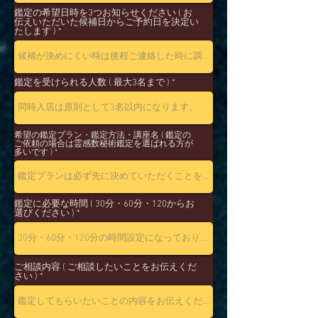
鑑定の希望日時を3つお知らせください ( お
伝えいただいた候補日からご予約日を決定い
たします )
鑑定を受けられる人数 ( 最大3名まで )
希望の鑑定プラン・鑑定方法・講座名 ( 鑑定の
ご依頼の場合は霊感数秘術鑑定を選ばれる方が
多いです )
鑑定に必要な時間 ( 30分・60分・120からお
選びください )
ご相談内容 ( ご相談したいことをお伝えくだ
さい )