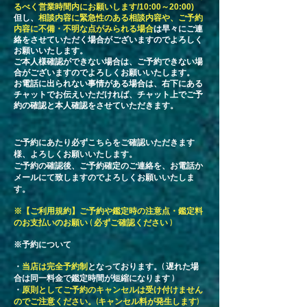
るべく営業時間内にお願いします/10:00～20:00)
但し、
相談内容に緊急性のある相談内容や、ご予約
内容に不備・不明な点がみられる場合
は早々にご連
絡をさせていただく場合がございますのでよろしく
お願いいたします。
​ご本人様確認ができない場合は、ご予約できない場
合がございますのでよろしくお願いいたします。
お電話に出られない事情がある場合は、右下にある
チャットでお伝えいただければ、チャット上でご予
約の確認と本人確認をさせていただきます。
​ご予約にあたり必ずこちらをご確認いただきます
様、よろしくお願いいたします。
ご予約の確認後、ご予約確定のご連絡を、お電話か
メールにて致しますのでよろしくお願いいたしま
す。
​※【ご利用規約】ご予約や鑑定時の注意点・鑑定料
のお支払いのお願い ( 必ずご確認ください )
※予約について
・
当店は完全予約制
となっております。( 遅れた場
合は同一料金で鑑定時間が短縮になります )
​・
原則としてご予約のキャンセルは受け付けません
のでご注意ください。(キャンセル料が発生します)