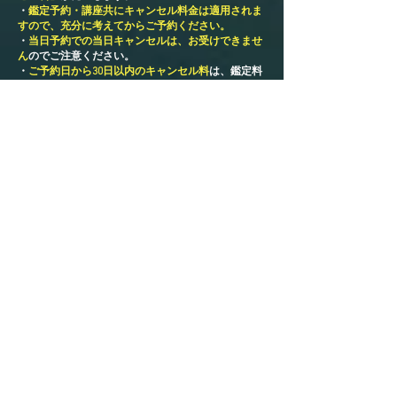
​・
鑑定予約・講座共にキャンセル料金は適用されま
すので、充分に考えてからご予約ください。
・
当日予約での当日キャンセルは、お受けできませ
ん
のでご注意ください。
・
ご予約日から30日以内のキャンセル料
は、鑑定料
金の
「半額」
をお支払い願います。
・当日キャンセルの場合は、キャンセル料として鑑
定料金の
「全額」
をお支払い願います。​
・キャンセルについては、
必ず前日までにご連絡
く
ださい。
​・ご連絡がないお客様に関しては、こちらからご連
絡をします。
​・当日キャンセルで、ご連絡がつかない場合は
次回
からご予約ができなくなります。