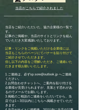
当店がこちらで紹介されました
当店をご紹介いただいた、協力企業様の一覧で
す。
記事のご掲載や、当店のサイトとリンクを組ん
でいただき大変感謝いたしております。
記事・リンクをご掲載いただける企業様には、
当店もこちらのページにてバナーを貼り付けて
ご紹介させていただきます。
但し以下の内容をご理解いただき、ご連絡いた
だきます様お願いいたします。
1.ご連絡は、必ずsp.sore@outlook.jp へご連絡
ください。
2.お問合わせチャットへ、ご案内を貼り付ける
企業様が見受けられますが、見落とす恐れがあ
るのでメールでお願いします。
​3.掲載のご相談のご連絡をいただいてから、当
店では1～3日以内にこちらへ掲載させていただ
きます。
4.当店がサイトに掲載後、3日以内に当店の記事