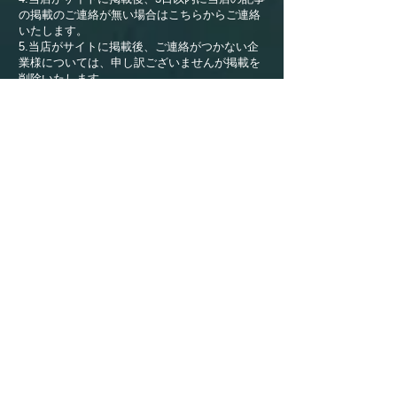
の掲載のご連絡が無い場合はこちらからご連絡
いたします。
5.当店がサイトに掲載後、ご連絡がつかない企
業様については、申し訳ございませんが掲載を
削除いたします。
6.インタビュー記事が必要な場合や、撮影が必
要な場合は事前にご連絡ください。
7.定期的にリンク先の確認をしておりリンク先
が削除されている場合には、当店サイトに掲載
しているものも削除します。
​8.当店のバナーが必要な場合は下のバナー画像
をご利用ください。
9.相互リンク・ご紹介に関しては占いメディア
企業・占い師・カウンセラー・業界関係者様に
限らせていただきます。
10.
協力企業様におかれましては、双方が継続的
にお付き合いできることを望んでおります。