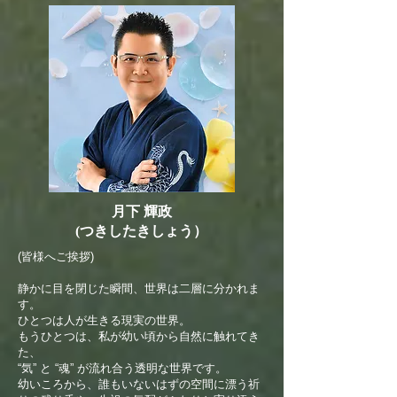
月下 輝政
(つきしたきしょう）
(皆様へご挨拶)
静かに目を閉じた瞬間、世界は二層に分かれま
す。
ひとつは人が生きる現実の世界。
もうひとつは、私が幼い頃から自然に触れてき
た、
“気” と “魂” が流れ合う透明な世界です。
幼いころから、誰もいないはずの空間に漂う祈