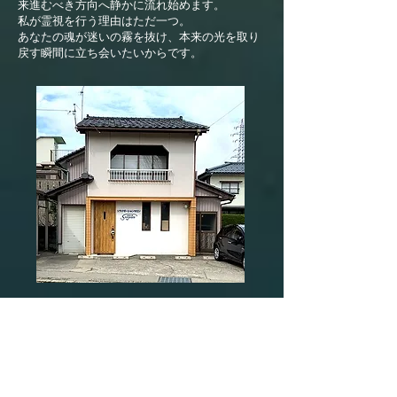
来進むべき方向へ静かに流れ始めます。
私が霊視を行う理由はただ一つ。
あなたの魂が迷いの霧を抜け、本来の光を取り
戻す瞬間に立ち会いたいからです。
(店舗所在地)
福井県 福井市 三郎丸町 21-26-2
※西藤島公民館のバス停の前に当店があり、店
舗前に駐車場あります。
(電話番号)
090-9443-5987