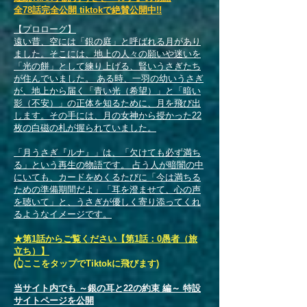
全78話完全公開 tiktokで絶賛公開中!!
【プロローグ】
遠い昔、空には「銀の庭」と呼ばれる月があり
ました。そこには、地上の人々の願いや迷いを
「光の餅」として練り上げる、賢いうさぎたち
が住んでいました。 ある時、一羽の幼いうさぎ
が、地上から届く「青い光（希望）」と「暗い
影（不安）」の正体を知るために、月を飛び出
します。その手には、月の女神から授かった22
枚の白磁の札が握られていました。
「月うさぎ『ルナ』」は、「欠けても必ず満ち
る」という再生の物語です。 占う人が暗闇の中
にいても、カードをめくるたびに「今は満ちる
ための準備期間だよ」「耳を澄ませて、心の声
を聴いて」と、うさぎが優しく寄り添ってくれ
るようなイメージです。
​★第1話からご覧ください
【第1話：0愚者（旅
立ち）】
​(👆ここをタップでTiktokに飛びます)
当サイト内でも ～銀の耳と22の約束 編～ 特設
サイトページを公開