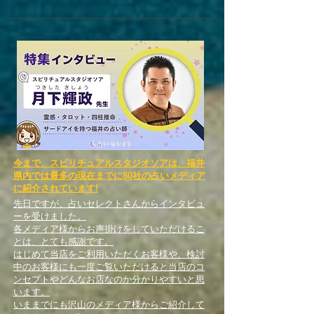
今まで、スピリチュアルスタジオソアは、福井
県内では最多の現在までに80社の占いメディア
に紹介されています!
先日ですが、占いセレクトさんからインタビュ
ーを受けました。
各メディア様からお声掛けをしていただけるこ
とは、とても感謝です。
はじめて当店をご利用いただくお客様や、検討
中のお客様にも一度ご覧いただけると当店のコ
ンセプトやどんなお店なのか分かりやすいと思
います。
いままでにも沢山のメディア様からご紹介して