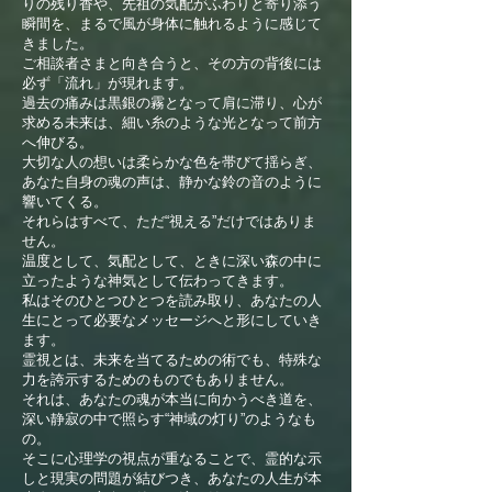
りの残り香や、先祖の気配がふわりと寄り添う
瞬間を、まるで風が身体に触れるように感じて
きました。
ご相談者さまと向き合うと、その方の背後には
必ず「流れ」が現れます。
過去の痛みは黒銀の霧となって肩に滞り、心が
求める未来は、細い糸のような光となって前方
へ伸びる。
大切な人の想いは柔らかな色を帯びて揺らぎ、
あなた自身の魂の声は、静かな鈴の音のように
響いてくる。
それらはすべて、ただ“視える”だけではありま
せん。
温度として、気配として、ときに深い森の中に
立ったような神気として伝わってきます。
私はそのひとつひとつを読み取り、あなたの人
生にとって必要なメッセージへと形にしていき
ます。
霊視とは、未来を当てるための術でも、特殊な
力を誇示するためのものでもありません。
それは、あなたの魂が本当に向かうべき道を、
深い静寂の中で照らす“神域の灯り”のようなも
の。
そこに心理学の視点が重なることで、霊的な示
しと現実の問題が結びつき、あなたの人生が本