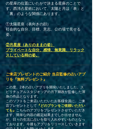
の星座の位置にいたかで決まる星座のことで
す。西洋占星術において、太陽と月は「表」と
「裏」のような関係にあります。
①太陽星座（表向きの顔）
社会的な自分、目標、意志、公の場で見せる
姿。
②月星座（ありのままの姿）
プライベートな自分、感情、無意識、リラック
スしている時の姿。
​ご来店プレゼントのご紹介 当店監修の占いアプ
リを『無料プレゼント』
この度、2本の占いアプリを開発いたしました。ス
ピリチュアルスタジオソアの月下輝政が監修した渾
身の作品となります。
このソフトをご来店いただいたお客様全員に、ご来
店プレゼントとして
『どのプランをご依頼いただい
ても』
こちらのアプリをプレゼントさせていただき
ます。簡単な内容の鑑定結果までしか出せません
が、日々の生活に占いを取り入れやすいものとなっ
ております。今後もアプリをリリースしていきます
のでよろしくお願いいたします。