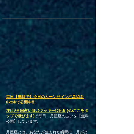
​毎日【無料で】今日のムーンサイン占星術を
tiktokで公開中!!
注目⚡️🫵🏻占い師🌙ツッキー🌕✨🎩
(👈ここをタ
ップで飛びます)
で毎日、月星座の占いを【無料
公開】しています。
月星座とは、あなたが生まれた瞬間に、月がど