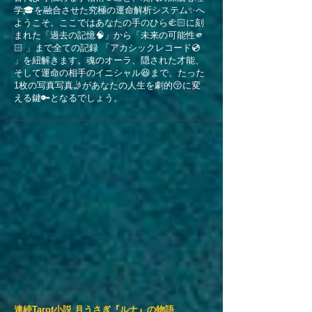
学🎓を融合させた究極の運命解析システム✨へ
ようこそ。ここではあなたの手のひら🫲🏻に刻
まれた「過去の記憶🧠」から「未来の可能性🫵
🏻 」まで全ての記録 「アカシックレコード💿
」を紐解きます。魂のオーラ、隠された才能、
そして運命の相手のイニシャル😆まで、たった
1枚の写真写真🤳があなたの人生を劇的😚に変
える鍵🔑となるでしょう。
​連続Tarot小説 月うさぎ『ルナ』の物語