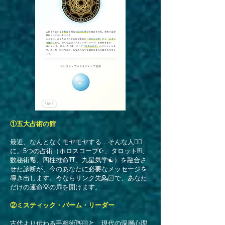
①​五大占術の館
最近、なんとなくモヤモヤする…そんな人👍🏻
に。5つの占術（ホロスコープ☪️、タロット🃏、
数秘術🔢、四柱推命⛩️、九星気学☯️）を融合さ
せた診断が、今のあなたに必要なメッセージを
導き出します。今ならリンク先💁🏻で、あなた
だけの運命💡の扉を開けます。​
​②ミスティック・パーム・リーダー
古代より伝わる手相術👋🏻と、現代の深層心理