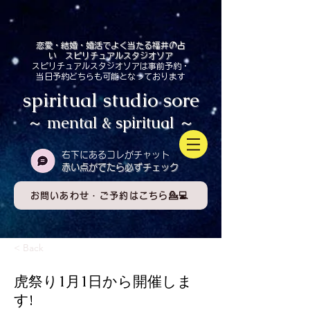
恋愛・結婚・婚活でよく当たる福井の占
い スピリチュアルスタジオソア
スピリチュアルスタジオソアは事前予約・
当日予約どちらも可能となっております
spiritual studio sore
～ mental & spiritual ～
​右下にあるコレがチャット
赤い点がでたら必ずチェック
お問いあわせ・ご予約はこちら💁💻
< Back
虎祭り1月1日から開催しま
す!