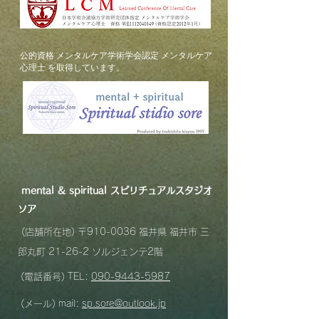
​公的資格 メンタルケア学術学会認定 メンタルケア
心理士 を取得しています。
mental &
spiritual スピリチュアルスタジオ
ソア
(店舗所在地) 〒910-0036 福井県 福井市 三
郎丸町 21-26-2 ソルジェンテ2
階
(電話番号) TEL:
090-9443-5987
(メール) mail:
sp.sore@outlook.jp