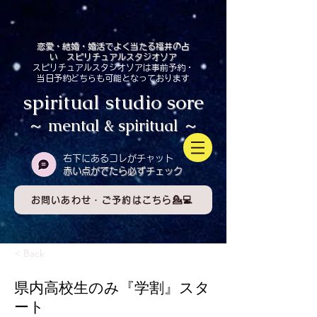
恋愛・結婚・婚活でよく当たる福井の占
い スピリチュアルスタジオソア
スピリチュアルスタジオソアは事前予約・
当日予約どちらも可能となっております
spiritual studio sore
～ mental & spiritual ～
​右下にあるコレがチャット
赤い点がでたら必ずチェック
お問いあわせ・ご予約はこちら💁💻
< Back
県内高校生のみ『学割』スタ
ート