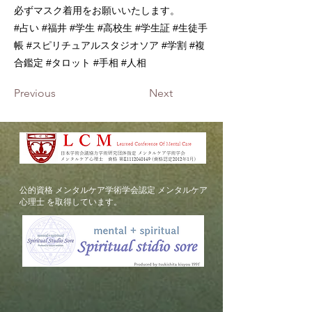
必ずマスク着用をお願いいたします。
#占い #福井 #学生 #高校生 #学生証 #生徒手
帳 #スピリチュアルスタジオソア #学割 #複
合鑑定 #タロット #手相 #人相
Previous
Next
​公的資格 メンタルケア学術学会認定 メンタルケア
心理士 を取得しています。