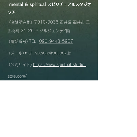
mental &
spiritual スピリチュアルスタジオ
ソア
(店舗所在地) 〒910-0036 福井県 福井市 三
郎丸町 21-26-2 ソルジェンテ2
階
(電話番号) TEL:
090-9443-5987
(メール) mail:
sp.sore@outlook.jp
(公式サイト)
https://www.spiritual-studio-
sore.com/
(スマホ専用)
https://www.spiritualstudio-
sore.com/
(営業時間) 10:00-22
:00 / 最終受付21:00
(電話予約) 11:00-20:00
(フォームからの予約・カレンダーからの予約)