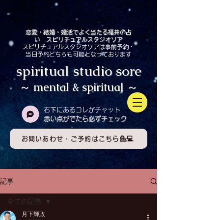
恋愛・結婚・婚活でよく当たる福井の占
い スピリチュアルスタジオソア
スピリチュアルスタジオソアは事前予約・
当日予約どちらも可能となっております
spiritual studio sore
～ mental & spiritual ～
​右下にあるコレがチャット
赤い点がでたら必ずチェック
お問いあわせ・ご予約はこちら💁💻
記事
全ての記事
月下輝政