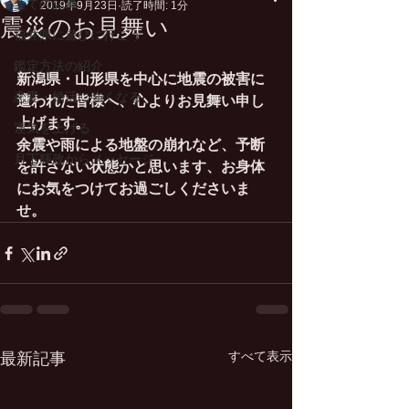
全ての記事
2019年9月23日
読了時間: 1分
震災のお見舞い
福井県に遊びに行こう
鑑定方法の紹介
新潟県・山形県を中心に地震の被害に
恋愛・婚活に強くなる
遭われた皆様へ、心よりお見舞い申し
上げます。
運気を上げる
余震や雨による地盤の崩れなど、予断
月下輝政からメッセージ
を許さない状態かと思います、お身体
にお気をつけてお過ごしくださいま
せ。
すべて表示
最新記事