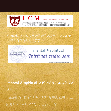
大逆転する方法5選
リットとデメリ
​公的資格 メンタルケア学術学会認定 メンタルケア
心理士 を取得しています。
mental &
spiritual スピリチュアルスタジオ
ソア
(店舗所在地) 〒910-0036 福井県 福井市 三
郎丸町 21-26-2 ソルジェンテ2
階