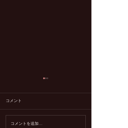
コメント
コメントを追加…
脈なしからの恋愛対象に
紹介から始まる