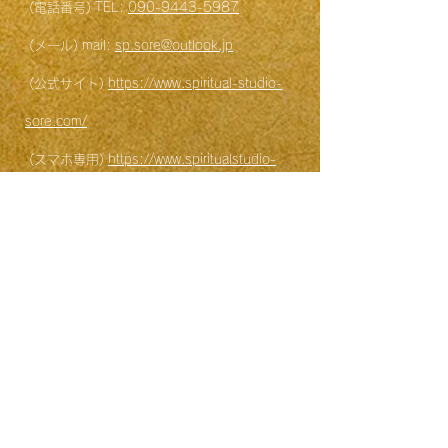
(電話番号) TEL:
090-9443-5987
(メール) mail:
sp.sore@outlook.jp
(公式サイト)
https://www.spiritual-studio-
sore.com/
(スマホ専用)
https://www.spiritualstudio-
sore.com/
(営業時間) 10:00-22
:00 / 最終受付21:00
(電話予約) 11:00-20:00
(フォームからの予約・カレンダーからの予約)
24時間可能・確認でき次第対応いたします
(メール予約) 24時間可能・確認でき次第対応
いたします