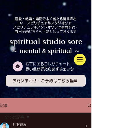
恋愛・結婚・婚活でよく当たる福井の占
い スピリチュアルスタジオソア
スピリチュアルスタジオソアは事前予約・
当日予約どちらも可能となっております
spiritual studio sore
～ mental & spiritual ～
​右下にあるコレがチャット
赤い点がでたら必ずチェック
お問いあわせ・ご予約はこちら💁💻
記事
全ての記事
月下輝政