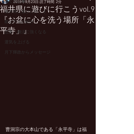
全ての記事
2019年9月23日
読了時間: 2分
福井県に遊びに行こうvol.9
福井県に遊びに行こう
『お盆に心を洗う場所「永
鑑定方法の紹介
平寺」』
恋愛・婚活に強くなる
運気を上げる
月下輝政からメッセージ
曹洞宗の大本山である「永平寺」は福