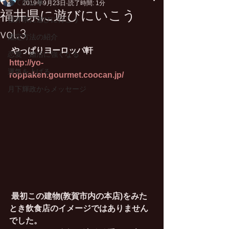
全ての記事
2019年9月23日
読了時間: 1分
福井県に遊びにいこう
福井県に遊びに行こう
vol.3
鑑定方法の紹介
やっぱりヨーロッパ軒
恋愛・婚活に強くなる
http://yo-
運気を上げる
roppaken.gourmet.coocan.jp/
月下輝政からメッセージ
最初この建物(敦賀市内の本店)をみた
とき飲食店のイメージではありません
でした。