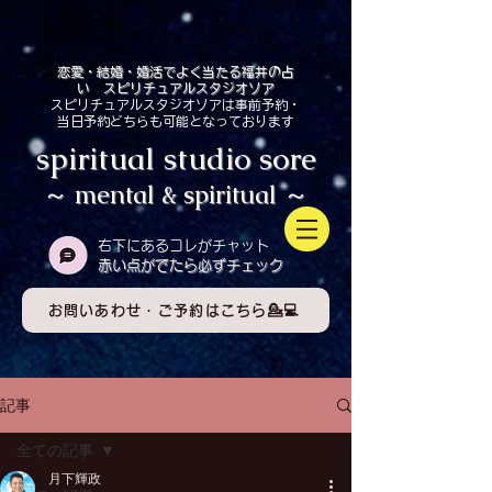
恋愛・結婚・婚活でよく当たる福井の占
い スピリチュアルスタジオソア
スピリチュアルスタジオソアは事前予約・
当日予約どちらも可能となっております
spiritual studio sore
～ mental & spiritual ～
​右下にあるコレがチャット
赤い点がでたら必ずチェック
お問いあわせ・ご予約はこちら💁💻
記事
全ての記事
月下輝政