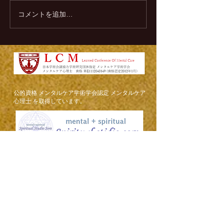
コメントを追加…
脈なしからの恋愛対象に
紹介から始まる
大逆転する方法5選
リットとデメリ
​公的資格 メンタルケア学術学会認定 メンタルケア
心理士 を取得しています。
mental &
spiritual スピリチュアルスタジオ
ソア
(店舗所在地) 〒910-0036 福井県 福井市 三