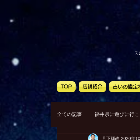
ス
TOP
店舗紹介
占いの鑑定
全ての記事
福井県に遊びに行こ
月下輝政
2020年1
月下輝政からメッセージ