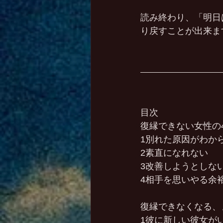
読み終わり、「明日
り戻すことが出来ま
目次
復縁できない女性の
1別れた原因がわか
2素直になれない
3改善しようとしな
4相手を思いやる余
復縁できなくなる、
1彼に新しい彼女が