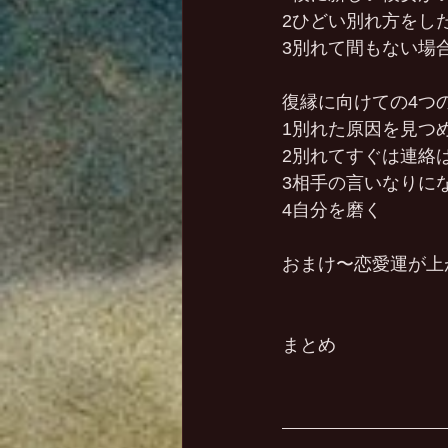
2ひどい別れ方をし
3別れて間もない場
復縁に向けての4つの
1別れた原因を見つ
2別れてすぐは連絡
3相手の言いなりに
4自分を磨く
おまけ〜恋愛運が上
まとめ