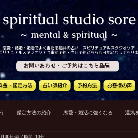
spiritual studio sore
～ mental & spiritual ～
恋愛・結婚・婚活でよく当たる福井の占い スピリチュアルスタジオソア
ピリチュアルスタジオソアは事前予約・当日予約どちらも可能となっており
お問いあわせ・ご予約はこちら💁💻
料金・鑑定方法
占い師紹介
予約方法
お客様の声
う
鑑定方法の紹介
恋愛・婚活に強くなる
運気
0月30日
読了時間: 10分