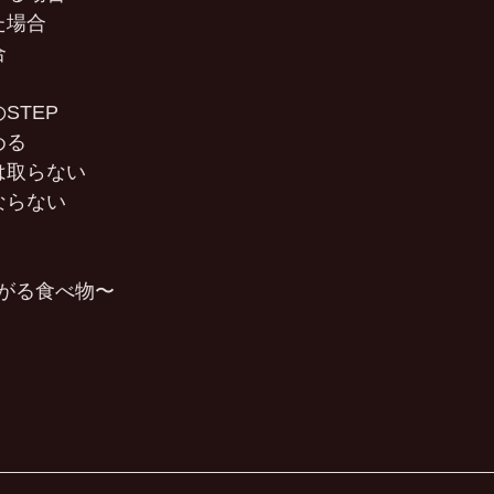
た場合
合
STEP
める
は取らない
ならない
がる食べ物〜