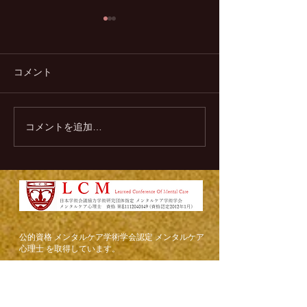
コメント
コメントを追加…
脈なしからの恋愛対象に
紹介から始まる
大逆転する方法5選
リットとデメリ
​公的資格 メンタルケア学術学会認定 メンタルケア
心理士 を取得しています。