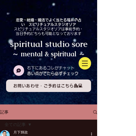
恋愛・結婚・婚活でよく当たる福井の占
い スピリチュアルスタジオソア
スピリチュアルスタジオソアは事前予約・
当日予約どちらも可能となっております
spiritual studio sore
～ mental & spiritual ～
​右下にあるコレがチャット
赤い点がでたら必ずチェック
お問いあわせ・ご予約はこちら💁💻
記事
全ての記事
月下輝政