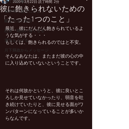
全ての記事
2020年3月22日
読了時間: 2分
彼に飽きられないための
福井県に遊びに行こう
「たった1つのこと」
鑑定方法の紹介
最近、彼にだんだん飽きられているよ
恋愛・婚活に強くなる
うな気がする・・・
運気を上げる
もしくは、飽きられるのではと不安。
月下輝政からメッセージ
そんなあなたは、またまだ彼の心の中
に入り込めていないということです。
それは何故かというと、彼に良いとこ
ろしか見せていなかったり、弱音を吐
き続けていたりと、彼に見せる面がワ
ンパターンになっていることが多いか
らなんです。