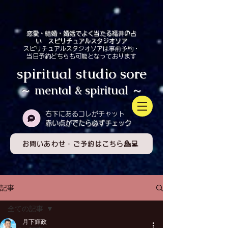
恋愛・結婚・婚活でよく当たる福井の占
い スピリチュアルスタジオソア
スピリチュアルスタジオソアは事前予約・
当日予約どちらも可能となっております
spiritual studio sore
～ mental & spiritual ～
​右下にあるコレがチャット
赤い点がでたら必ずチェック
お問いあわせ・ご予約はこちら💁💻
記事
全ての記事
月下輝政