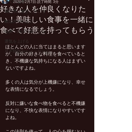
全ての記事
2020年2月7日
読了時間: 3分
好きな人を仲良くなりた
福井県に遊びに行こう
い！美味しい食事を一緒に
鑑定方法の紹介
食べて好意を持ってもらう
恋愛・婚活に強くなる
運気を上げる
ほとんどの人に当てはまると思います
月下輝政からメッセージ
が、自分の好きな料理を食べていると
き、不機嫌な気持ちになる人はまずい
ないですよね。
多くの人は気分が上機嫌になり、幸せ
な表情になるでしょう。
反対に嫌いな食べ物を食べると不機嫌
になり、不快な表情になりやすいです
よね。
この法則を使って、人の心を掴むとい